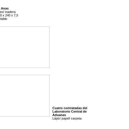
 Anas
eo/ madera
0 x 240 x 7,5
tablo
Cuatro contratadas del
Laboratorio Central de
Aduanas
Lápiz/ papel/ carpeta