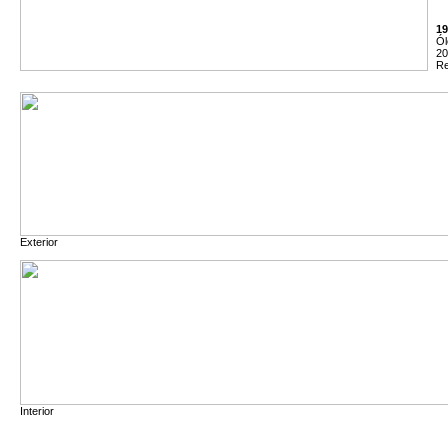
19
Ól
20
Re
Exterior
Interior