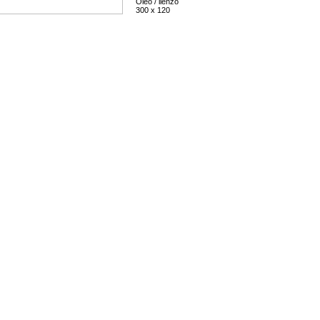
Óleo / lienzo
300 x 120