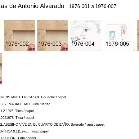
ras de Antonio Alvarado
· 1976·001 a 1976·007
UN INSTANTE EN CAZAN. Gouache / papel.
JOSÉ MARÍA GRAU. Óleo / lienzo.
11.2.1976. Tinta / papel.
12021976. Tinta / papel.
EL ASESINO VIVE EN EL CUARTO DE BAÑO. Boligrafo / lápiz / papel.
CRÍTICA 9.111.976.. Tinta / papel.
CRITICÓN. Tinta / papel.