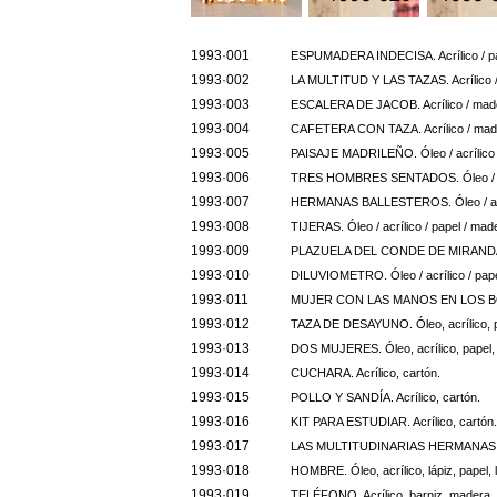
1993·001
ESPUMADERA INDECISA. Acrílico / pa
1993·002
LA MULTITUD Y LAS TAZAS. Acrílico 
1993·003
ESCALERA DE JACOB. Acrílico / mad
1993·004
CAFETERA CON TAZA. Acrílico / mad
1993·005
PAISAJE MADRILEÑO. Óleo / acrílico 
1993·006
TRES HOMBRES SENTADOS. Óleo / acr
1993·007
HERMANAS BALLESTEROS. Óleo / acríli
1993·008
TIJERAS. Óleo / acrílico / papel / mad
1993·009
PLAZUELA DEL CONDE DE MIRANDA. Óle
1993·010
DILUVIOMETRO. Óleo / acrílico / pape
1993·011
MUJER CON LAS MANOS EN LOS BOLSILL
1993·012
TAZA DE DESAYUNO. Óleo, acrílico, pa
1993·013
DOS MUJERES. Óleo, acrílico, papel, 
1993·014
CUCHARA. Acrílico, cartón.
1993·015
POLLO Y SANDÍA. Acrílico, cartón.
1993·016
KIT PARA ESTUDIAR. Acrílico, cartón.
1993·017
LAS MULTITUDINARIAS HERMANAS B
1993·018
HOMBRE. Óleo, acrílico, lápiz, papel, 
1993·019
TELÉFONO. Acrílico, barniz, madera.