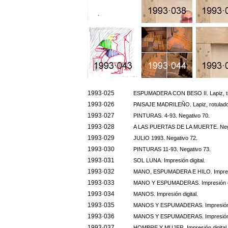
1993·025
ESPUMADERA CON BESO II. Lapiz, tin
1993·026
PAISAJE MADRILEÑO. Lapiz, rotulador
1993·027
PINTURAS. 4-93. Negativo 70.
1993·028
A LAS PUERTAS DE LA MUERTE. Nega
1993·029
JULIO 1993. Negativo 72.
1993·030
PINTURAS 11-93. Negativo 73.
1993·031
SOL LUNA. Impresión digital.
1993·032
MANO, ESPUMADERA E HILO. Impresió
1993·033
MANO Y ESPUMADERAS. Impresión di
1993·034
MANOS. Impresión digital.
1993·035
MANOS Y ESPUMADERAS. Impresión d
1993·036
MANOS Y ESPUMADERAS. Impresión d
1993·037
HOMBRE Y MUJER. Impresión digital.