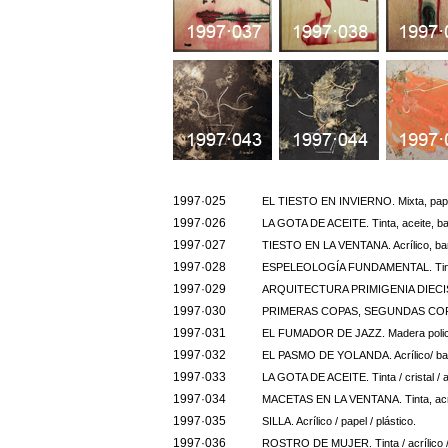
1997·025
EL TIESTO EN INVIERNO. Mixta, pape
1997·026
LA GOTA DE ACEITE. Tinta, aceite, bar
1997·027
TIESTO EN LA VENTANA. Acrílico, barn
1997·028
ESPELEOLOGÍA FUNDAMENTAL. Tinta, b
1997·029
ARQUITECTURA PRIMIGENIA DIECIS
1997·030
PRIMERAS COPAS, SEGUNDAS COPA
1997·031
EL FUMADOR DE JAZZ. Madera poli
1997·032
EL PASMO DE YOLANDA. Acrílico/ bar
1997·033
LA GOTA DE ACEITE. Tinta / cristal / a
1997·034
MACETAS EN LA VENTANA. Tinta, acríl
1997·035
SILLA. Acrílico / papel / plástico.
1997·036
ROSTRO DE MUJER. Tinta / acrílico / 