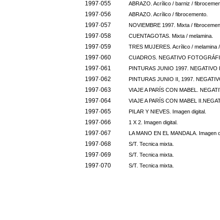
1997·055
ABRAZO. Acrílico / barniz / fibrocemen
1997·056
ABRAZO. Acrílico / fibrocemento.
1997·057
NOVIEMBRE 1997. Mixta / fibrocemen
1997·058
CUENTAGOTAS. Mixta / melamina.
1997·059
TRES MUJERES. Acrílico / melamina / 
1997·060
CUADROS. NEGATIVO FOTOGRÁFICO 8
1997·061
PINTURAS JUNIO 1997. NEGATIVO FO
1997·062
PINTURAS JUNIO II, 1997. NEGATIVO
1997·063
VIAJE A PARÍS CON MABEL. NEGATIV
1997·064
VIAJE A PARÍS CON MABEL II.NEGATI
1997·065
PILAR Y NIEVES. Imagen digital.
1997·066
1 X 2. Imagen digital.
1997·067
LA MANO EN EL MANDALA. Imagen dig
1997·068
S/T. Tecnica mixta.
1997·069
S/T. Tecnica mixta.
1997·070
S/T. Tecnica mixta.