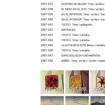
1997·037
ROSTRO DE MUJER. Tinta / acrílico / 
1997·038
EL DESO EN EL OJO. Tinta / acrílico /
1997·039
EN EL INTERIOR. Tinta / acrílico / bar
1997·040
EN EL INTERIOR. Tinta / acrílico / bar
1997·041
TIESTO. Tinta / radiografía.
1997·042
MATRACES.
1997·043
TIESTO. Tinta / cartulina.
1997·044
TIESTO. Tinta / cartulina.
1997·045
LA GOTA DE ACEITE. Mixta / cartulina
1997·046
TIESTO. Tinta / cartulina.
1997·047
EXPELEOLOGÍA FUNDAMENTAL
1997·048
MABEL. Tinta / acrílico / aceite / mader