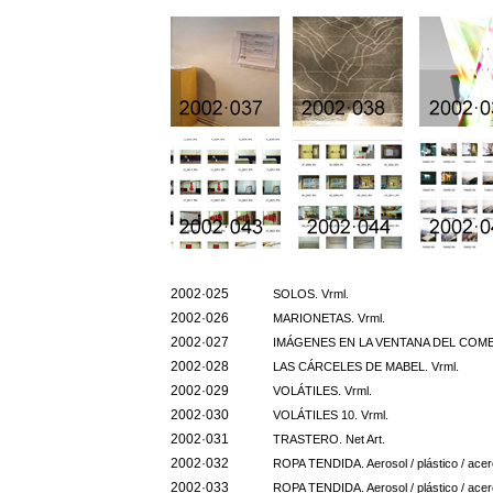
2002·025
SOLOS. Vrml.
2002·026
MARIONETAS. Vrml.
2002·027
IMÁGENES EN LA VENTANA DEL COME
2002·028
LAS CÁRCELES DE MABEL. Vrml.
2002·029
VOLÁTILES. Vrml.
2002·030
VOLÁTILES 10. Vrml.
2002·031
TRASTERO. Net Art.
2002·032
ROPA TENDIDA. Aerosol / plástico / acer
2002·033
ROPA TENDIDA. Aerosol / plástico / acer